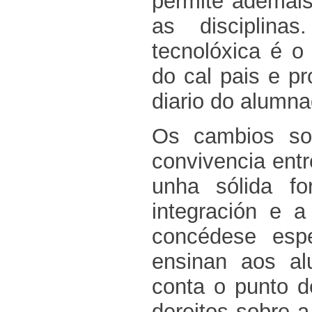
permite ademais 
as disciplina
tecnolóxica é o
do cal pais e p
diario do alumna
Os cambios soc
convivencia ent
unha sólida f
integración e a
concédese espe
ensinan aos al
conta o punto d
dereitos sobre 