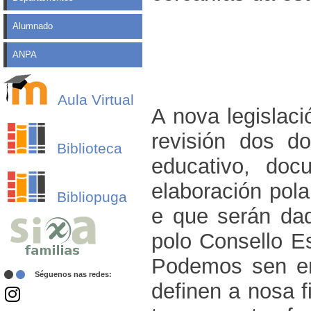
Alumnado
ANPA
Aula Virtual
A nova legislac
revisión dos d
Biblioteca
educativo, do
elaboración pol
Bibliopuga
e que serán da
polo Consello E
Podemos sen em
Séguenos nas redes:
definen a nosa f