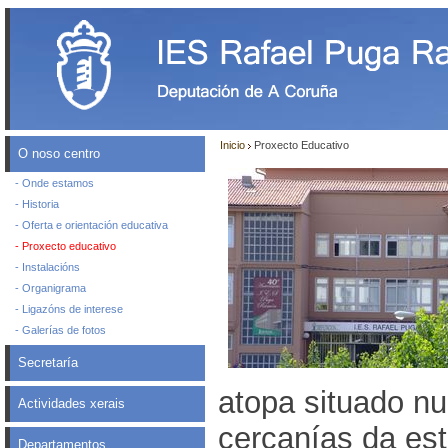
Inicio
Proxecto Educativo
O noso centro
- Onde estamos
- Historia
- Oferta e orientación educativa
- Proxecto educativo
- Instalacións
- Organigrama
- Ligazóns de interese
- Galerías de fotos
Secretaría
atopa situado n
Actividades xerais
cercanías da est
Departamentos