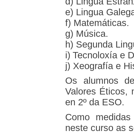
d) Lingua Estran
e) Lingua Galega
f) Matemáticas.
g) Música.
h) Segunda Ling
i) Tecnoloxía e D
j) Xeografía e Hi
Os alumnos deb
Valores Éticos, 
en 2º da ESO.
Como medidas d
neste curso as s