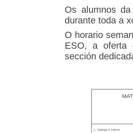
Os alumnos da
durante toda a x
O horario seman
ESO, a oferta d
sección dedicad
MAT
L. Galega e Literat