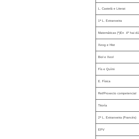
L. Castelá e Literat
1ª L. Extranxeira
Matemáticas (*)
En 4º hai dú
Xeog e Hist
Biol e Xeol
Fís e Quími
E. Física
Rel/Proxecto competencial
Titoría
2ª L. Extranxeira (Francés)
EPV