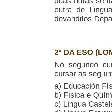
dúas horas sema
outra de Lingu
devanditos Depa
2º DA ESO (LO
No segundo cu
cursar as seguin
a) Educación Fís
b) Física e Quím
c) Lingua Castelá