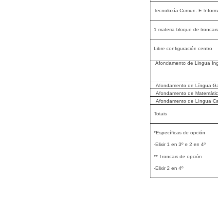
Tecnoloxía Comun. E Infor
1 materia bloque de troncai
Libre configuración centro
Afondamento de Lingua In
Afondamento de Língua 
Afondamento de Matemáti
Afondamento de Língua Ca
Totais
*Específicas de opción
-Elixir 1 en 3º e 2 en 4º
** Troncais de opción
-Elixir 2 en 4º