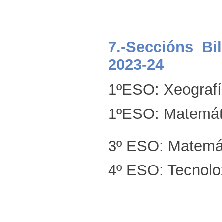
7.-Seccións Bi
2023-24
1ºESO: Xeografía
1ºESO: Matemáti
3º ESO: Matemát
4º ESO: Tecnolo