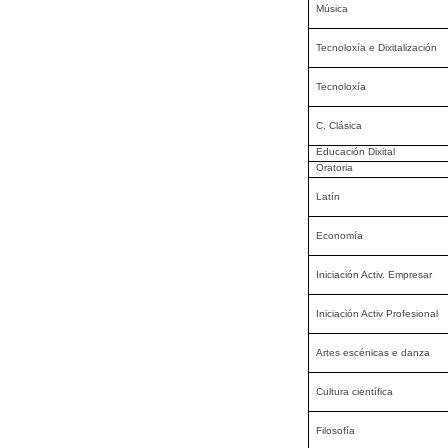
Música
Tecnoloxía e Dixitalización
Tecnoloxía
C. Clásica
Educación Dixital
Oratoria
Latín
Economía
Iniciación Activ. Empresar
Iniciación Activ Profesional
Artes escénicas e danza
Cultura científica
Filosofía