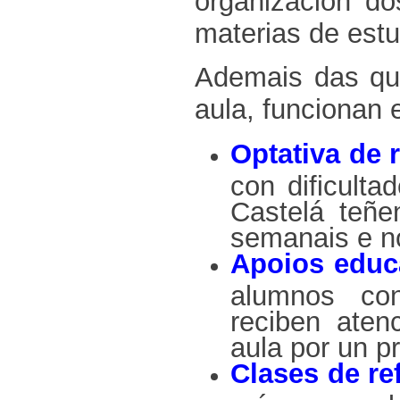
organización d
materias de est
Ademais das que
aula, funcionan 
Optativa de 
con dificult
Castelá teñe
semanais e n
Apoios educa
alumnos con
reciben atenc
aula por un p
Clases de ref