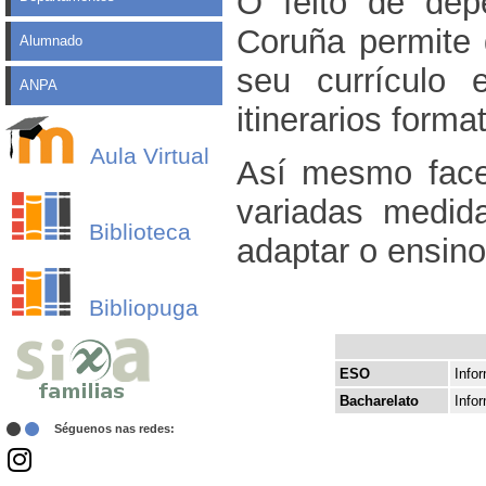
O feito de dep
Coruña permite 
Alumnado
seu currículo 
ANPA
itinerarios forma
Aula Virtual
Así mesmo face
variadas medid
Biblioteca
adaptar o ensin
Bibliopuga
ESO
Info
Bacharelato
Info
Séguenos nas redes: