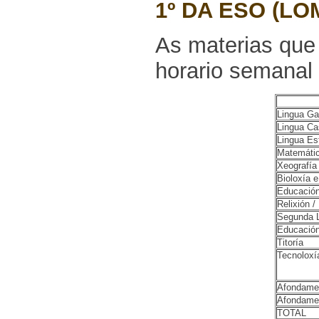
1º DA ESO (LO
As materias que
horario semanal 
Lingua Gal
Lingua Cas
Lingua Es
Matemáti
Xeografía 
Bioloxía 
Educación
Relixión /
Segunda L
Educación
Titoría
Tecnoloxía
Afondamen
Afondamen
TOTAL