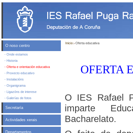
Inicio
Oferta educativa
O noso centro
- Onde estamos
- Historia
OFERTA 
- Oferta e orientación educativa
- Proxecto educativo
- Instalacións
- Organigrama
- Ligazóns de interese
O IES Rafael 
- Galerías de fotos
imparte Educ
Secretaría
Bacharelato.
Actividades xerais
Departamentos