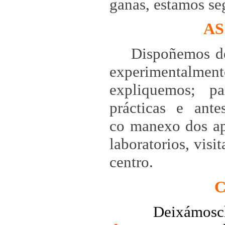
ganas, estamos se
AS
Dispoñemos de
experimentalme
expliquemos; p
prácticas e ant
co manexo dos apa
laboratorios, visi
centro.
Deixámo