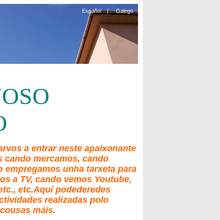
Español
|
Galego
NOSO
O
rvos a entrar neste apaixonante
as cando mercamos, cando
do empregamos unha tarxeta para
os a TV, cando vemos Youtube,
etc., etc.Aquí podederedes
ctividades realizadas polo
 cousas máis.