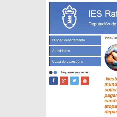
Inicio
De
O noso departamento
Actividades
Caixa de suxestións
Séguenos nas redes:
Nest
mundo
solic
pagar
cando
atopa
depar