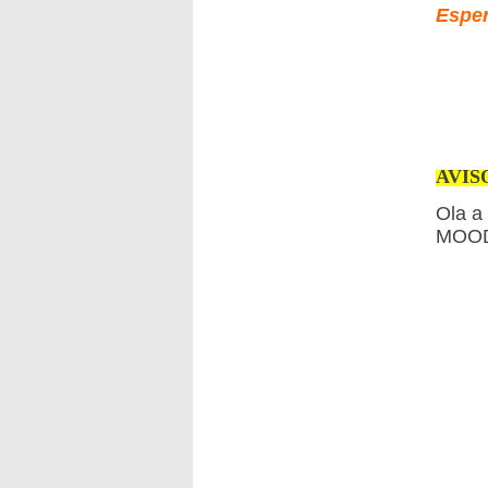
Esper
AVIS
Ola a 
MOODL