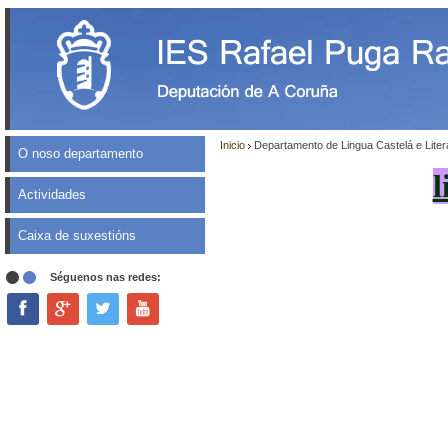
Inicio
Departamento de Lingua Castelá e Liter
O noso departamento
l
Actividades
Caixa de suxestións
Séguenos nas redes: