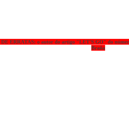
 DE ERRATAS: o autor do artigo "LET'S GO" do número 6
Braña