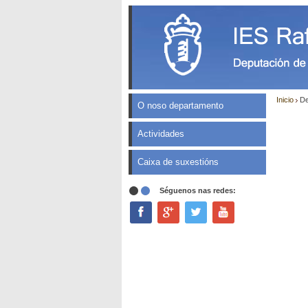
Inicio
De
O noso departamento
Actividades
Caixa de suxestións
Séguenos nas redes: