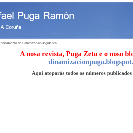
partamento de Dinamización lingüística
A nosa revista, Puga Zeta e o noso b
dinamizacionpuga.blogspot
Aquí atoparás todos os números publicados 