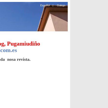
Español
|
Galego
log, Pugamiudiño
.com.es
da nosa revista.