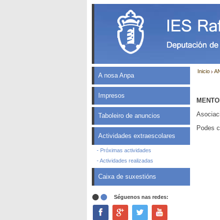
Inicio
A
A nosa Anpa
Impresos
MENTO
Asociac
Taboleiro de anuncios
Podes c
Actividades extraescolares
- Próximas actividades
- Actividades realizadas
Caixa de suxestións
Séguenos nas redes: