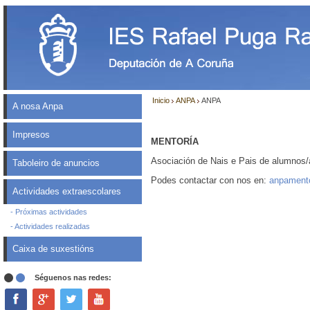
Inicio
ANPA
ANPA
A nosa Anpa
Impresos
MENTORÍA
Asociación de Nais e Pais de alumnos
Taboleiro de anuncios
Podes contactar con nos en:
anpament
Actividades extraescolares
- Próximas actividades
- Actividades realizadas
Caixa de suxestións
Séguenos nas redes: