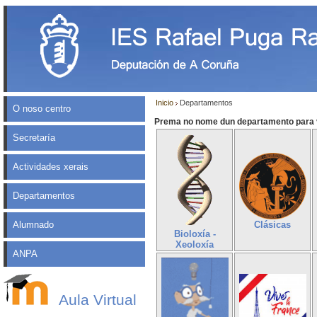
Inicio
Departamentos
O noso centro
Prema no nome dun departamento para v
Secretaría
Actividades xerais
Departamentos
Alumnado
Clásicas
Bioloxía -
Xeoloxía
ANPA
Aula Virtual