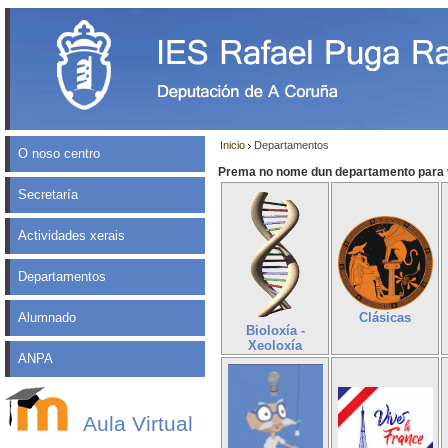
Inicio
Departamentos
O noso centro
Prema no nome dun departamento para v
Secretaría
Actividades xerais
Departamentos
Alumnado
Clásicas
Bioloxía -
Xeoloxía
ANPA
Aula Virtual